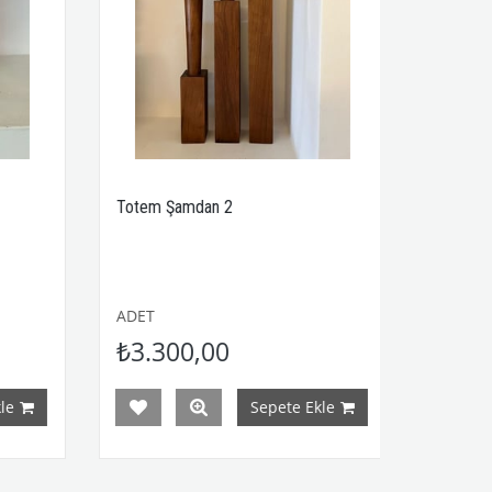
Totem Şamdan 2
Totem Şamda
ADET
ADET
₺3.300,00
₺3.300,
Sepete Ekle