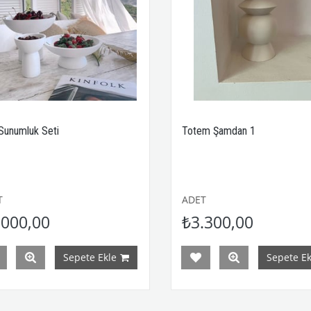
luk Seti
Totem Şamdan 1
ADET
0,00
₺3.300,00
Sepete Ekle
Sepete Ekle