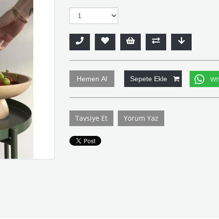
Wha
Tavsiye Et
Yorum Yaz