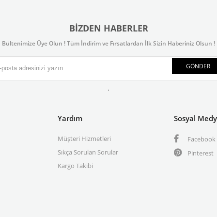
BIZDEN HABERLER
Bültenimize Üye Olun ! Tüm İndirim ve Fırsatlardan İlk Sizin Haberiniz Olsun !
GÖNDER
.
Yardım
Sosyal Med
Müşteri Hizmetleri
Facebook
Sıkça Sorulan Sorular
Pinterest
Kargo Takibi