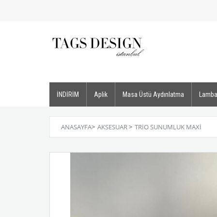
İNDİRİM
Aplik
Masa Üstü Aydınlatma
Lamba
ANASAYFA
>
AKSESUAR
>
TRIO SUNUMLUK MAXI