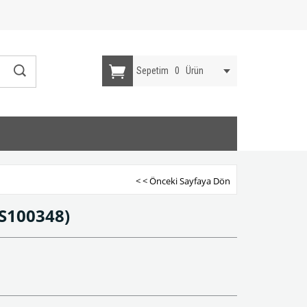
Sepetim
0
Ürün
< < Önceki Sayfaya Dön
S100348)