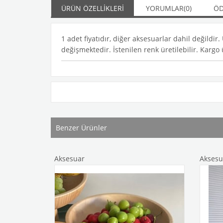
ÜRÜN ÖZELLIKLERI
YORUMLAR
(0)
ÖD
1 adet fiyatıdır, diğer aksesuarlar dahil değild
değişmektedir. İstenilen renk üretilebilir. Kargo ü
Benzer Ürünler
Aksesuar
Aksesuar