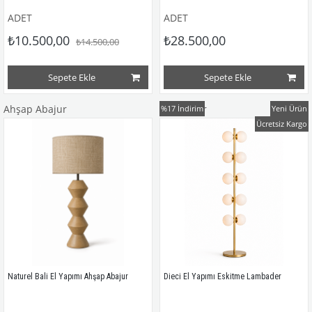
ADET
ADET
₺10.500,00
₺28.500,00
₺14.500,00
Sepete Ekle
Sepete Ekle
Ahşap Abajur
Lambader
%17
İndirim
Yeni Ürün
Ücretsiz Kargo
Naturel Bali El Yapımı Ahşap Abajur
Dieci El Yapımı Eskitme Lambader