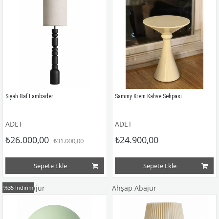
Siyah Baf Lambader
Sammy Krem Kahve Sehpası
ADET
ADET
₺26.000,00
₺24.900,00
₺31.000,00
Sepete Ekle
Sepete Ekle
Metal Abajur
Ahşap Abajur
%35
İndirim