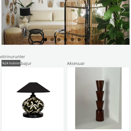
vitrinurunler
Seramik Abajur
Aksesuar
%24
İndirim