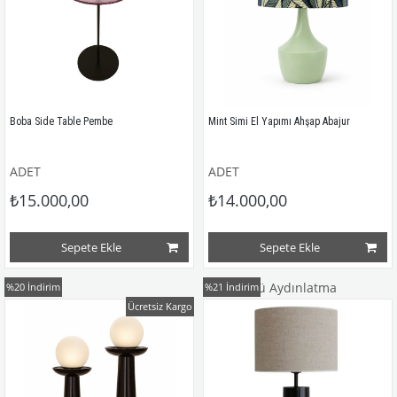
Boba Side Table Pembe
Mint Simi El Yapımı Ahşap Abajur
ADET
ADET
₺15.000,00
₺14.000,00
Sepete Ekle
Sepete Ekle
İNDİRİM
Masa Üstü Aydınlatma
%20
İndirim
%21
İndirim
Ücretsiz Kargo