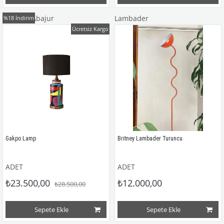
Seramik Abajur
Lambader
%18
İndirim
Ücretsiz Kargo
Gakpo Lamp
Britney Lambader Turuncu
ADET
ADET
₺23.500,00
₺12.000,00
₺28.500,00
Sepete Ekle
Sepete Ekle