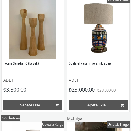
Totem Şamdan 6 (büyük)
Scala el yapımı seramik abajur
ADET
ADET
₺3.300,00
₺23.000,00
₺28.500,00
Sepete Ekle
Sepete Ekle
Lambader
Mobilya
%16
İndirim
Ücretsiz Kargo
Ücretsiz Kargo