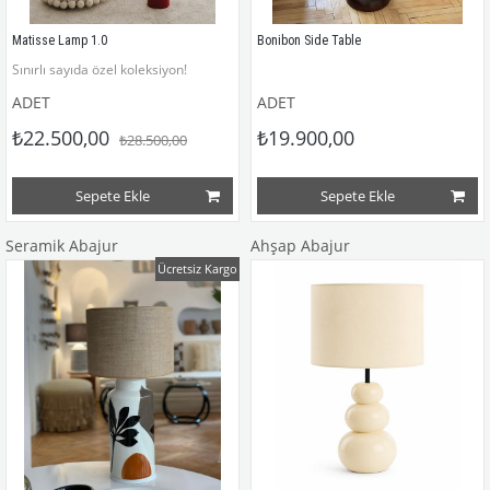
Matisse Lamp 1.0
Bonibon Side Table
Sınırlı sayıda özel koleksiyon!
ADET
ADET
₺22.500,00
₺19.900,00
₺28.500,00
Sepete Ekle
Sepete Ekle
Seramik Abajur
Ahşap Abajur
Ücretsiz Kargo