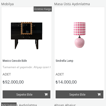
Mobilya
Masa Üstü Aydınlatma
Ücretsiz Kargo
Mexico Console Büfe
Sindrella Lamp
Tamamen el yapımıdır. Ahşap üzeri lake boyadır. 90x100x40
ADET
ADET
₺92.000,00
₺14.000,00
Sepete Ekle
Sepete Ekle
Masa Üstü Aydınlatma
Ahşap Abajur
%32
İndirim