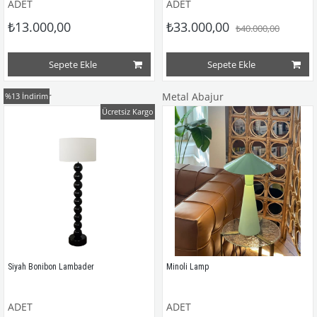
ADET
ADET
₺13.000,00
₺33.000,00
₺40.000,00
Sepete Ekle
Sepete Ekle
Lambader
Metal Abajur
%13
İndirim
Ücretsiz Kargo
Siyah Bonibon Lambader
Minoli Lamp
ADET
ADET