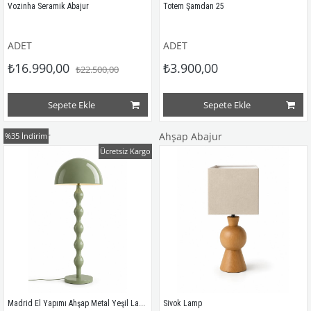
Vozinha Seramik Abajur
Totem Şamdan 25
ADET
ADET
₺16.990,00
₺3.900,00
₺22.500,00
Sepete Ekle
Sepete Ekle
Lambader
Ahşap Abajur
%35
İndirim
Ücretsiz Kargo
Madrid El Yapımı Ahşap Metal Yeşil Lambader
Sivok Lamp