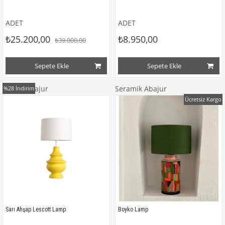
ADET
ADET
₺25.200,00
₺8.950,00
₺39.000,00
Sepete Ekle
Sepete Ekle
Ahşap Abajur
Seramik Abajur
%28
İndirim
Ücretsiz Kargo
Sarı Ahşap Lescott Lamp
Boyko Lamp