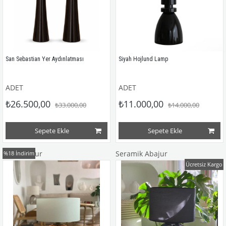
San Sebastian Yer Aydınlatması
Siyah Hojlund Lamp
ADET
ADET
₺26.500,00
₺11.000,00
₺33.000,00
₺14.000,00
Sepete Ekle
Sepete Ekle
Cam Abajur
Seramik Abajur
%18
İndirim
Ücretsiz Kargo