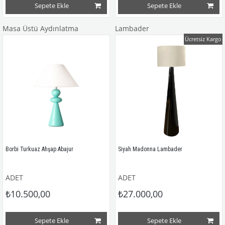
Sepete Ekle
Sepete Ekle
Masa Üstü Aydınlatma
Lambader
Ücretsiz Kargo
Borbi Turkuaz Ahşap Abajur
Siyah Madonna Lambader
ADET
ADET
₺10.500,00
₺27.000,00
Sepete Ekle
Sepete Ekle