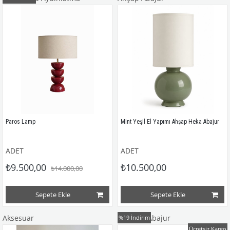
Paros Lamp
Mint Yeşil El Yapımı Ahşap Heka Abajur
ADET
ADET
₺9.500,00
₺10.500,00
₺14.000,00
Sepete Ekle
Sepete Ekle
Aksesuar
Seramik Abajur
%19
İndirim
Ücretsiz Kargo