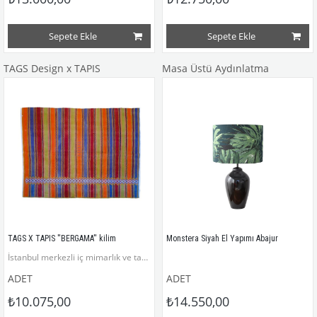
Sepete Ekle
Sepete Ekle
TAGS Design x TAPIS
Masa Üstü Aydınlatma
TAGS X TAPIS ''BERGAMA'' kilim
Monstera Siyah El Yapımı Abajur
İstanbul merkezli iç mimarlık ve tasarım markası TAGS DESIGN ile Anadolu Kültürü’nü modern bir şekilde taşıyan TAPIS’in işbirliği yaptığı bu koleksiyonda TAGS DESIGN’ın özel tasarım mobilyaları TAPIS’in el dokuması Anadolu Kilimleri ile birleşiyor.
ADET
ADET
₺10.075,00
₺14.550,00