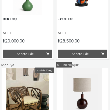
Meira Lamp
Gardhi Lamp
ADET
ADET
₺20.000,00
₺28.500,00
Sepete Ekle
Sepete Ekle
Mobilya
Ahşap Abajur
%11
İndirim
Ücretsiz Kargo