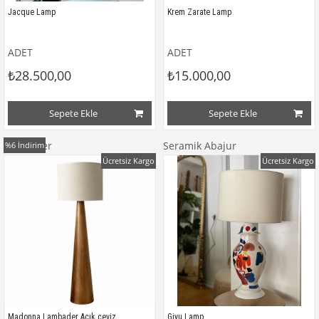
Jacque Lamp
Krem Zarate Lamp
ADET
ADET
Sınırlı sayıda özel koleksiyon!
₺28.500,00
₺15.000,00
Sepete Ekle
Sepete Ekle
Lambader
Seramik Abajur
%6
İndirim
Ücretsiz Kargo
Ücretsiz Kargo
Madonna Lambader Açık ceviz
Giyu Lamp