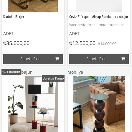
Dadoka Berjer
Ceviz El Yapımı Ahşap Bombanera Abajur
İster ceviz, ister kırmızı, isterse bambaşka bir renkli aydınlatma!
ADET
ADET
₺35.000,00
₺12.500,00
₺14.000,00
Sepete Ekle
Sepete Ekle
Seramik Abajur
Mobilya
%21
İndirim
Ücretsiz Kargo