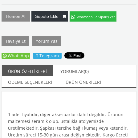
Whatsapp ile Sipariş Ver
Tavsiye Et
Yorum Yaz
WhatsApp
Telegram
ÜRÜN ÖZELLIKLERI
YORUMLAR
(0)
ÖDEME SEÇENEKLERI
ÜRÜN ÖNERILERI
1 adet fiyatıdır, diğer aksesuarlar dahil değildir. Ürünün
malzemesi seramik olup, ustalıkla atölyemizde
üretilmektedir. Şapkası tercihe bağlı kumaş veya ketendir.
Üretim süreci 15-30 gün arası değişmektedir. Kargo ücreti