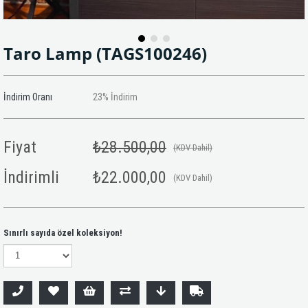
Taro Lamp
(TAGS100246)
İndirim Oranı
23
%
İndirim
Fiyat
₺28.500,00
(KDV Dahil)
İndirimli
₺22.000,00
(KDV Dahil)
Sınırlı sayıda özel koleksiyon!