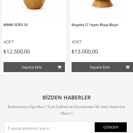
MAR SERİSİ 04
Magenta El Yapımı Ahşap Abajur
DET
ADET
12.500,00
₺13.000,00
Sepete Ekle
Sepete Ekle
BIZDEN HABERLER
Bültenimize Üye Olun ! Tüm İndirim ve Fırsatlardan İlk Sizin Haberiniz
Olsun !
GÖNDER