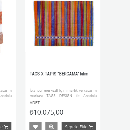
TAGS X TAPIS ''BERGAMA'' kilim
TAGS X TAPIS ''CİCİ
İstanbul merkezli iç mimarlık ve tasarım
İstanbul merkezli iç 
markası TAGS DESIGN ile Anadolu
markası TAGS DES
Kültürü’nü modern bir şekilde taşıyan
Kültürü’nü modern bi
ADET
ADET
TAPIS’in işbirliği yaptığı bu koleksiyonda
TAPIS’in işbirliği yap
₺10.075,00
₺9.750,00
TAGS DESIGN’ın özel tasarım mobilyaları
TAGS DESIGN’ın özel t
TAPIS’in el dokuması Anadolu Kilimleri ile
TAPIS’in el dokuması A
birleşiyor.
birleşiyor.
Sepete Ekle