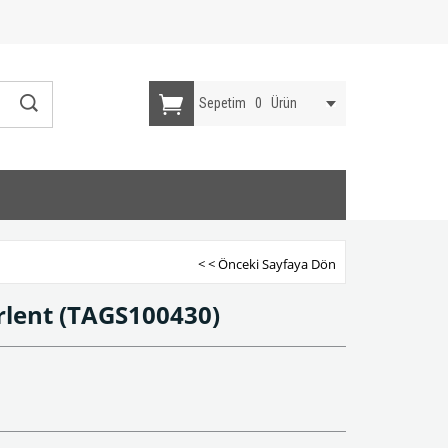
Sepetim
0
Ürün
< < Önceki Sayfaya Dön
rlent
(TAGS100430)