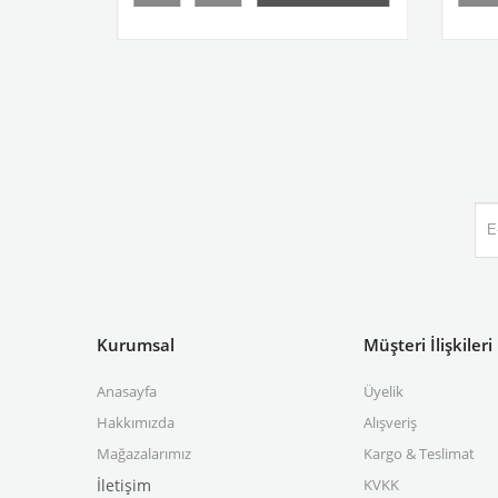
Kurumsal
Müşteri İlişkileri
Anasayfa
Üyelik
Hakkımızda
Alışveriş
Mağazalarımız
Kargo & Teslimat
İletişim
KVKK