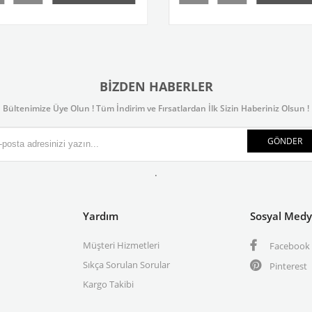
BIZDEN HABERLER
Bültenimize Üye Olun ! Tüm İndirim ve Fırsatlardan İlk Sizin Haberiniz Olsun !
GÖNDER
.
Yardım
Sosyal Med
Müşteri Hizmetleri
Facebook
Sıkça Sorulan Sorular
Pinterest
Kargo Takibi