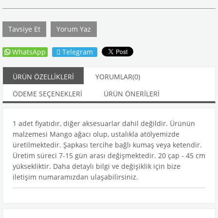
Tavsiye Et
Yorum Yaz
WhatsApp
Telegram
ÜRÜN ÖZELLIKLERI
YORUMLAR
(0)
ÖDEME SEÇENEKLERI
ÜRÜN ÖNERILERI
1 adet fiyatıdır, diğer aksesuarlar dahil değildir. Ürünün
malzemesi Mango ağacı olup, ustalıkla atölyemizde
üretilmektedir. Şapkası tercihe bağlı kumaş veya ketendir.
Üretim süreci 7-15 gün arası değişmektedir. 20 çap - 45 cm
yüksekliktir. Daha detaylı bilgi ve değişiklik için bize
iletişim numaramızdan ulaşabilirsiniz.