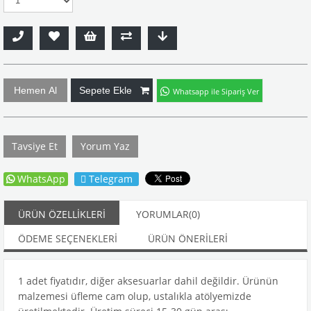
Whatsapp ile Sipariş Ver
Tavsiye Et
Yorum Yaz
WhatsApp
Telegram
ÜRÜN ÖZELLIKLERI
YORUMLAR
(0)
ÖDEME SEÇENEKLERI
ÜRÜN ÖNERILERI
1 adet fiyatıdır, diğer aksesuarlar dahil değildir. Ürünün
malzemesi üfleme cam olup, ustalıkla atölyemizde