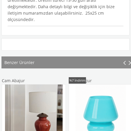
üretilmektedir. Üretim süreci 15-30 gün arası
değişmektedir. Daha detaylı bilgi ve değişiklik için bize
iletişim numaramızdan ulaşabilirsiniz. 25x25 cm
ölçüsündedir.
Benzer Ürünler
m Abajur
Cam Abajur
%7
İndirim