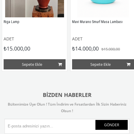
iga Lamp
Mavi Murano Smurf Masa Lambası
DET
ADET
15.000,00
₺14.000,00
₺15.000,00
Sepete Ekle
Sepete Ekle
BIZDEN HABERLER
Bültenimize Üye Olun ! Tüm İndirim ve Fırsatlardan İlk Sizin Haberiniz
Olsun !
GÖNDER