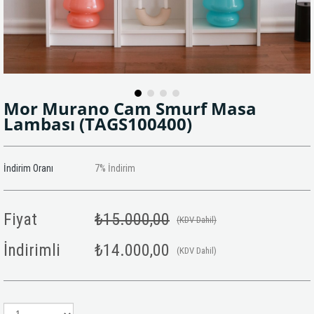
Mor Murano Cam Smurf Masa
Lambası
(TAGS100400)
İndirim Oranı
7
%
İndirim
Fiyat
₺15.000,00
(KDV Dahil)
İndirimli
₺14.000,00
(KDV Dahil)