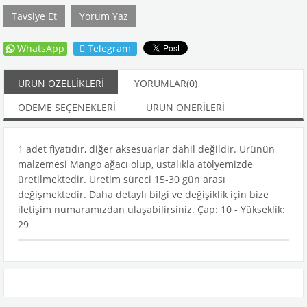
Tavsiye Et
Yorum Yaz
WhatsApp
Telegram
ÜRÜN ÖZELLIKLERI
YORUMLAR
(0)
ÖDEME SEÇENEKLERI
ÜRÜN ÖNERILERI
1 adet fiyatıdır, diğer aksesuarlar dahil değildir. Ürünün
malzemesi Mango ağacı olup, ustalıkla atölyemizde
üretilmektedir. Üretim süreci 15-30 gün arası
değişmektedir. Daha detaylı bilgi ve değişiklik için bize
iletişim numaramızdan ulaşabilirsiniz. Çap: 10 - Yükseklik:
29