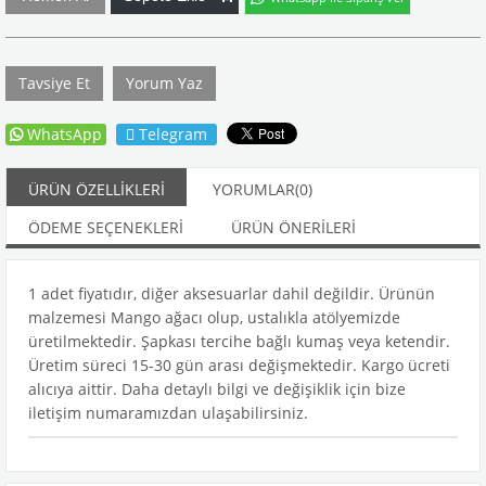
Tavsiye Et
Yorum Yaz
WhatsApp
Telegram
ÜRÜN ÖZELLIKLERI
YORUMLAR
(0)
ÖDEME SEÇENEKLERI
ÜRÜN ÖNERILERI
1 adet fiyatıdır, diğer aksesuarlar dahil değildir. Ürünün
malzemesi Mango ağacı olup, ustalıkla atölyemizde
üretilmektedir. Şapkası tercihe bağlı kumaş veya ketendir.
Üretim süreci 15-30 gün arası değişmektedir. Kargo ücreti
alıcıya aittir. Daha detaylı bilgi ve değişiklik için bize
iletişim numaramızdan ulaşabilirsiniz.