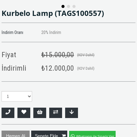
Kurbelo Lamp
(TAGS100557)
İndirim Oranı
20
%
İndirim
Fiyat
₺15.000,00
(KDV Dahil)
İndirimli
₺12.000,00
(KDV Dahil)
Whatsapp ile Sipariş Ver