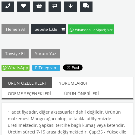
Whatsapp ile Sipariş Ver
Tavsiye Et
Yorum Yaz
WhatsApp
Telegram
ÜRÜN ÖZELLIKLERI
YORUMLAR
(0)
ÖDEME SEÇENEKLERI
ÜRÜN ÖNERILERI
1 adet fiyatıdır, diğer aksesuarlar dahil değildir. Ürünün
malzemesi Mango ağacı olup, ustalıkla atölyemizde
üretilmektedir. Şapkası tercihe bağlı kumaş veya ketendir.
Üretim süreci 7-15 arası değişmektedir. Çap:35 - Yükseklik: