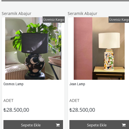
Seramik Abajur
Seramik Abajur
Ücretsiz Kargo
Ücretsiz Kargo
Cosmos Lamp
Jean Lamp
ADET
ADET
₺28.500,00
₺28.500,00
Sepete Ekle
Sepete Ekle