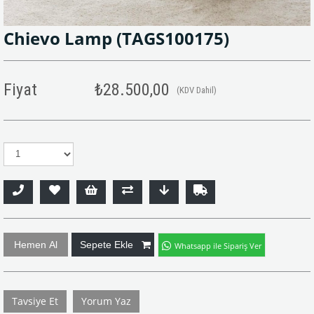
Chievo Lamp
(TAGS100175)
Fiyat
₺28.500,00
(KDV Dahil)
Whatsapp ile Sipariş Ver
Tavsiye Et
Yorum Yaz