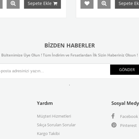
Sepete Ekle
Sepete Ekle
BIZDEN HABERLER
Bültenimize Üye Olun ! Tüm İndirim ve Fırsatlardan İlk Sizin Haberiniz Olsun !
GÖNDER
.
Yardım
Sosyal Med
Müşteri Hizmetleri
Facebook
Sıkça Sorulan Sorular
Pinterest
Kargo Takibi