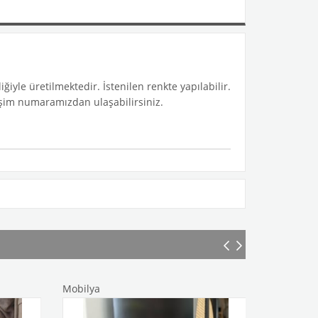
ğiyle üretilmektedir. İstenilen renkte yapılabilir.
etişim numaramızdan ulaşabilirsiniz.
Mobilya
Mobilya
%15
İndirim