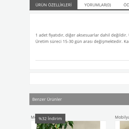
ÜRÜN ÖZELLIKLERI
YORUMLAR
(0)
ÖD
1 adet fiyatıdır, diğer aksesuarlar dahil değildir
Üretim süreci 15-30 gün arası değişmektedir. Kargo
Benzer Ürünler
Mobilya
Mobilya
%32
İndirim