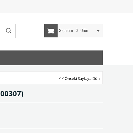
Sepetim
0
Ürün
< < Önceki Sayfaya Dön
00307)