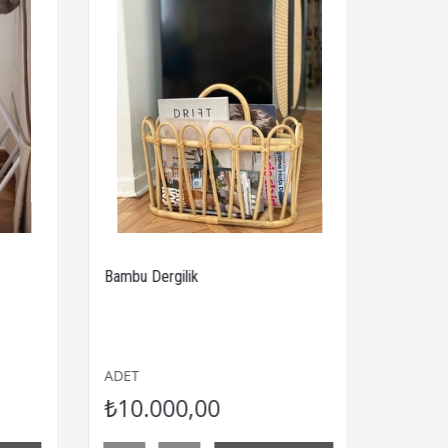
Bambu Dergilik
Lisboa Yeşil Yan
ADET
ADET
₺10.000,00
₺28.000,0