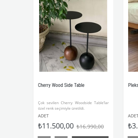
Cherry Wood Side Table
Pleksi Dergilik
Çok sevilen Cherry Woodside Table‘lar
özel renk seçimiyle üretildi.
ADET
ADET
₺11.500,00
₺3.550,
₺16.990,00