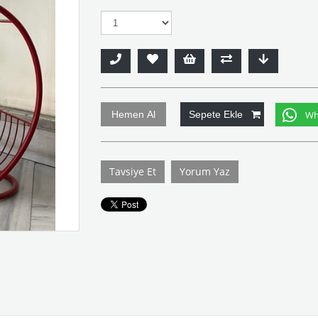
Wha
Tavsiye Et
Yorum Yaz